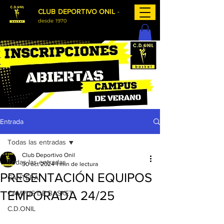
-
CLUB DEPORTIVO ONIL
desde 1970
Entrada
Todas las entradas
Club Deportivo Onil
Todas las entradas
30 oct 2024
1 min de lectura
PRESENTACIÓN EQUIPOS
CANTERA
TEMPORADA 24/25
CAMPUS DE BASKET
C.D.ONIL