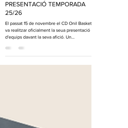
Club Deportivo Onil
18 nov 2025
PRESENTACIÓ TEMPORADA
25/26
El passat 15 de novembre el CD Onil Basket
va realitzar oficialment la seua presentació
d'equips davant la seva afició. Un
esdeveniment molt emotiu que va comptar
una vegada més amb una gran assistència
d'aficionats, familiars i amics per donar la
benvinguda als 13 equips del CDOnil que
formaran part de la arrancada temporada
2025/2026. Es va aprofitar per rendir
homenatge a un antiu membre del club, una
de les poques persones que es pot dir que
han estat al club uns qu