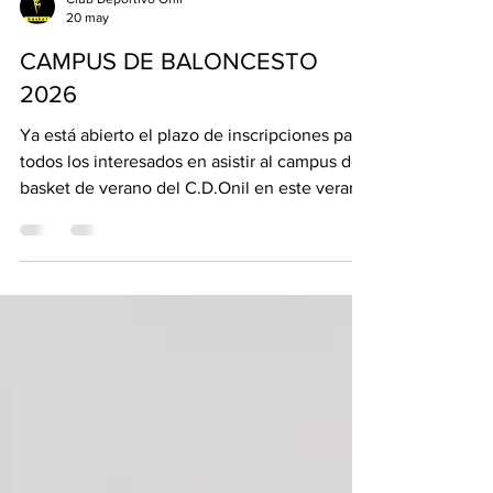
Club Deportivo Onil
20 may
CAMPUS DE BALONCESTO
2026
Ya está abierto el plazo de inscripciones para
todos los interesados en asistir al campus de
basket de verano del C.D.Onil en este verano
2026. 🏀Actividades🏀 ◼️Multiaventura🏔️
◼️Piscina🏊‍♂️ ◼️Charlas🗣️ ◼️Talleres📝 ◼️Y
muchísimo más!! 👇 ◼️Edad🚸 —> Desde 6
◼️Horario⏰ —> De 9:00H a 13:00H ◼️Lugar📍
—> Polideportivo Municipal y CEIP San Jaime
¡¡INSCRIPCIONES‼️ En la web👩‍💻 —>
www.cdonil.com/campus 📨 Correo
electrónico 📨 —> campus@cdonil.com En la
oficina📍—> JUEVES-