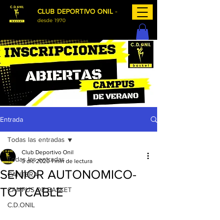
-
CLUB DEPORTIVO ONIL
desde 1970
Entrada
Todas las entradas
Club Deportivo Onil
Todas las entradas
3 dic 2020
1 min de lectura
SENIOR AUTONOMICO-
CANTERA
TOTCABLE
CAMPUS DE BASKET
C.D.ONIL