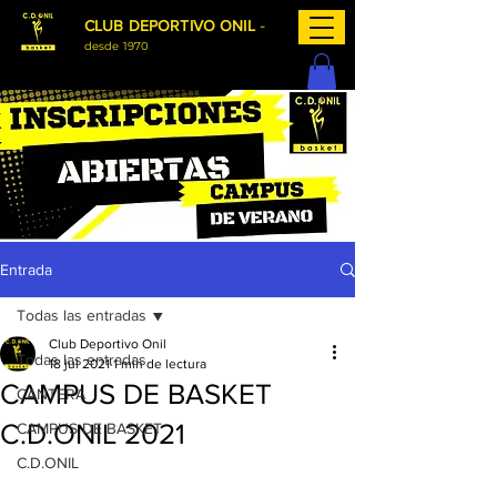
-
CLUB DEPORTIVO ONIL
desde 1970
Entrada
Todas las entradas
Club Deportivo Onil
Todas las entradas
18 jul 2021
1 min de lectura
CAMPUS DE BASKET
CANTERA
C.D.ONIL 2021
CAMPUS DE BASKET
C.D.ONIL