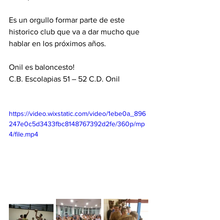
Es un orgullo formar parte de este 
historico club que va a dar mucho que 
hablar en los próximos años.
Onil es baloncesto!
C.B. Escolapias 51 – 52 C.D. Onil
https://video.wixstatic.com/video/1ebe0a_896
247e0c5d3433fbc8148767392d2fe/360p/mp
4/file.mp4