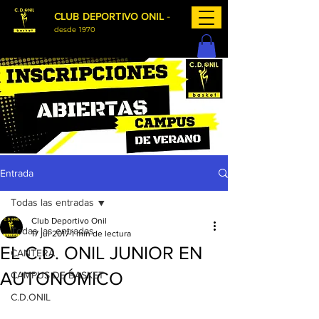
-
CLUB DEPORTIVO ONIL
desde 1970
Entrada
Todas las entradas
Club Deportivo Onil
Todas las entradas
17 jul 2017
1 min de lectura
EL C.D. ONIL JUNIOR EN
CANTERA
AUTONÓMICO
CAMPUS DE BASKET
C.D.ONIL