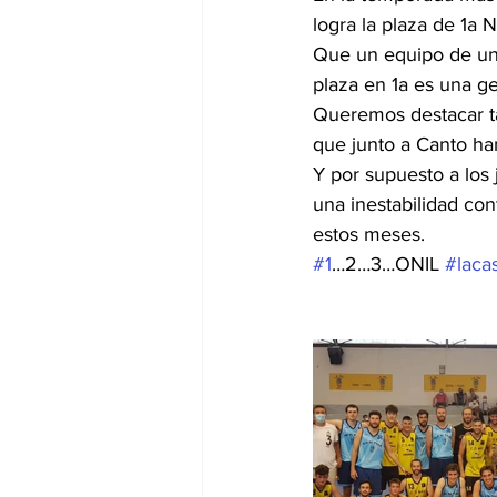
logra la plaza de 1a N
Que un equipo de una
plaza en 1a es una g
Queremos destacar ta
que junto a Canto han
Y por supuesto a los 
una inestabilidad co
estos meses. 
#1
…2…3…ONIL 
#laca