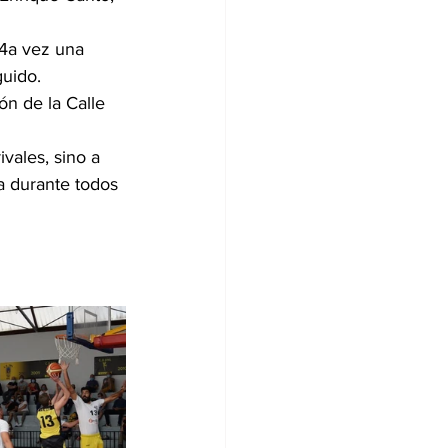
4a vez una 
uido. 
n de la Calle 
vales, sino a 
a durante todos 