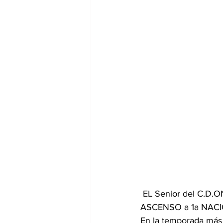
 EL Senior del C.D.ONIL logra, gracias a la segunda plaza conseguida en temporada, el 
ASCENSO a 1a NAC
En la temporada más c