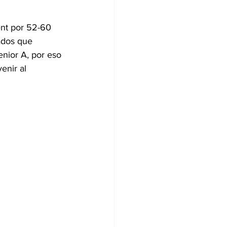
t por 52-60 
ados que 
nior A, por eso 
enir al 